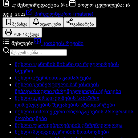
27
№
0
16
მუხლი
რედაქცია
ბოლო ცვლილება
:
დეკ. 2022
პირველწყარო (matsne)
შენახვა
თვალყური
გაზიარება
PDF / ბეჭდვა
მუხლები
კითხვის რეჟიმი
მუხლი
1
კანონის მიზანი და რეგულირების
სფერო
მუხლი
2
ტერმინთა განმარტება
მუხლი
3
კომერციული ბანკისთვის
ნებადართული უზრუნველყოფის აქტივები
მუხლი
4
უძრავი ქონების საბაზრო
ღირებულების შეფასების სტანდარტები
მუხლი
6
იპოთეკური ობლიგაციების პროგრამის
მოთხოვნები
მუხლი
7
ვალდებულებების უზრუნველყოფა
მუხლი
8
ლიკვიდურობის მოთხოვნები