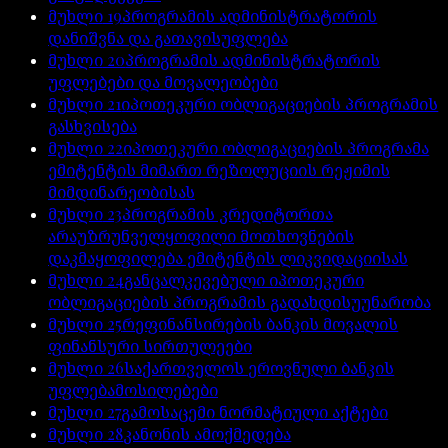
მუხლი
19
პროგრამის ადმინისტრატორის
დანიშვნა და გათავისუფლება
მუხლი
20
პროგრამის ადმინისტრატორის
უფლებები და მოვალეობები
მუხლი
21
იპოთეკური ობლიგაციების პროგრამის
გასხვისება
მუხლი
22
იპოთეკური ობლიგაციების პროგრამა
ემიტენტის მიმართ რეზოლუციის რეჟიმის
მიმდინარეობისას
მუხლი
23
პროგრამის კრედიტორთა
არაუზრუნველყოფილი მოთხოვნების
დაკმაყოფილება ემიტენტის ლიკვიდაციისას
მუხლი
24
განცალკევებული იპოთეკური
ობლიგაციების პროგრამის გადახდისუუნარობა
მუხლი
25
რეფინანსირების ბანკის მოვალის
ფინანსური სირთულეები
მუხლი
26
საქართველოს ეროვნული ბანკის
უფლებამოსილებები
მუხლი
27
გამოსაცემი ნორმატიული აქტები
მუხლი
28
კანონის ამოქმედება