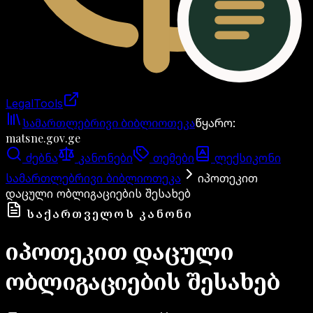
LegalTools
ანგარიში იტვირთება
სამართლებრივი ბიბლიოთეკა
წყარო
:
matsne.gov.ge
ძებნა
კანონები
თემები
ლექსიკონი
სამართლებრივი ბიბლიოთეკა
იპოთეკით
დაცული ობლიგაციების შესახებ
ᲡᲐᲥᲐᲠᲗᲕᲔᲚᲝᲡ ᲙᲐᲜᲝᲜᲘ
იპოთეკით დაცული
ობლიგაციების შესახებ