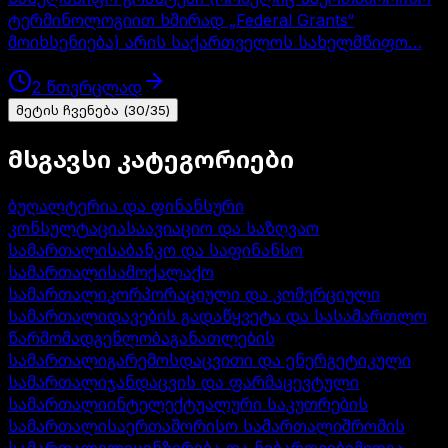
ტერმინოლოგიით ხშირად „Federal Grants“
მოიხსენიება) არის საქართველოს სახელმწიფო…
2
წთ
ვრცლად
მეტის ჩვენება
(
30
/
35
)
მსგავსი კატეგორიები
ბუღალტერია და ფინანსური
კონსულტაცია
საავიაციო და საზღვაო
სამართალი
საბანკო და საფინანსო
სამართალი
სამოქალაქო
სამართალი
კორპორაციული და კომერციული
სამართალი
დავების გადაწყვეტა და სასამართლო
წარმომადგენლობა
განათლების
სამართალი
გარემოსდაცვითი და ენერგეტიკული
სამართალი
ჯანდაცვის და ფარმაცევტული
სამართალი
ინტელექტუალური საკუთრების
სამართალი
საერთაშორისო სამართალი
შრომის
სამართალი
ლიცენზირება და ნებართვები
მედია,