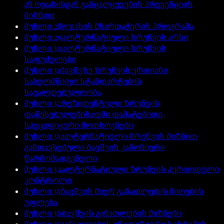
ან ოჯახისგან განცალკევების პრევენციის
მიზნით
მუხლი
28
ოჯახის მხარდაჭერის პროგრამა
მუხლი
29
ალტერნატიული ზრუნვის არსი
მუხლი
30
ალტერნატიული ზრუნვის
საფუძვლები
მუხლი
31
ბავშვზე ზრუნვის ერთიანი
სახელმწიფო სტანდარტების
სავალდებულოობა
მუხლი
32
რეზიდენტული ზრუნვის
დაწესებულებისადმი დამატებითი,
სპეციფიკური მოთხოვნები
მუხლი
33
ალტერნატიული ზრუნვის მიზნით
განთავსებული ბავშვის კანონიერი
წარმომადგენელი
მუხლი
34
ალტერნატიული ზრუნვის პერიოდული
კონტროლი
მუხლი
35
ბავშვის მიერ განათლების მიღების
უფლება
მუხლი
36
ბავშვის განათლების მიზნები
მუხლი
37
განათლების ინკლუზიური სისტემის