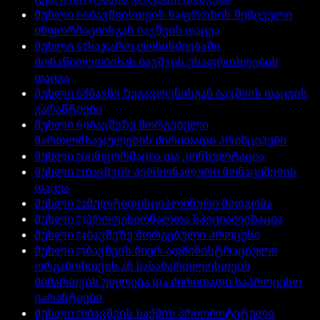
მუხლი
66
ბავშვისთვის საფრთხის შემცველი
ინფორმაციისგან ბავშვის დაცვა
მუხლი
67
საჯარო ღონისძიებაში
მონაწილეობისას ბავშვის უსაფრთხოების
დაცვა
მუხლი
68
მავნე ზეგავლენისგან ბავშვის დაცვის
გარანტიები
მუხლი
69
ბავშვზე მორგებული
მართლმსაჯულების ძირითადი პრინციპები
მუხლი
70
ინფორმაცია და კონსულტაცია
მუხლი
71
ბავშვის პერსონალური მონაცემების
დაცვა
მუხლი
72
მულტიდისციპლინური მიდგომა
მუხლი
73
პროფესიონალთა სპეციალიზაცია
მუხლი
74
ბავშვზე მორგებული პროცესი
მუხლი
75
ბავშვის მიერ ადმინისტრაციული
ორგანოსთვის ან სასამართლოსთვის
მიმართვის უფლება და ძირითადი საპროცესო
გარანტიები
მუხლი
76
ბავშვის საქმის პრიორიტეტული