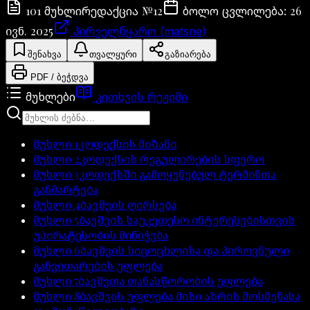
101
№
12
26
მუხლი
რედაქცია
ბოლო ცვლილება
:
ივნ. 2025
პირველწყარო (matsne)
შენახვა
თვალყური
გაზიარება
PDF / ბეჭდვა
მუხლები
კითხვის რეჟიმი
მუხლი
1
კოდექსის მიზანი
მუხლი
2
კოდექსის რეგულირების სფერო
მუხლი
3
კოდექსში გამოყენებულ ტერმინთა
განმარტება
მუხლი
4
ბავშვის ღირსება
მუხლი
5
ბავშვის საუკეთესო ინტერესებისთვის
უპირატესობის მინიჭება
მუხლი
6
ბავშვის სიცოცხლისა და პიროვნული
განვითარების უფლება
მუხლი
7
ბავშვთა თანასწორობის უფლება
მუხლი
8
ბავშვის უფლება მისი აზრის მოსმენასა