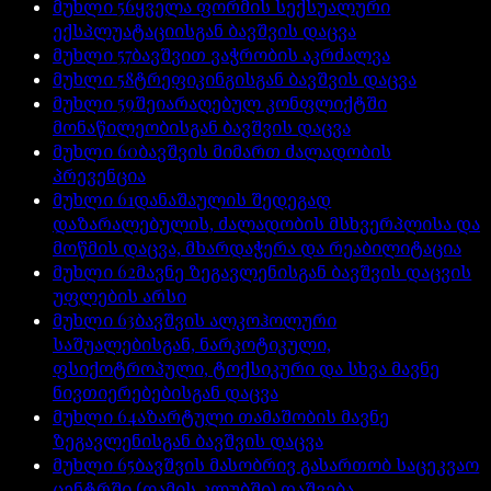
მუხლი
56
ყველა ფორმის სექსუალური
ექსპლუატაციისგან ბავშვის დაცვა
მუხლი
57
ბავშვით ვაჭრობის აკრძალვა
მუხლი
58
ტრეფიკინგისგან ბავშვის დაცვა
მუხლი
59
შეიარაღებულ კონფლიქტში
მონაწილეობისგან ბავშვის დაცვა
მუხლი
60
ბავშვის მიმართ ძალადობის
პრევენცია
მუხლი
61
დანაშაულის შედეგად
დაზარალებულის, ძალადობის მსხვერპლისა და
მოწმის დაცვა, მხარდაჭერა და რეაბილიტაცია
მუხლი
62
მავნე ზეგავლენისგან ბავშვის დაცვის
უფლების არსი
მუხლი
63
ბავშვის ალკოჰოლური
საშუალებისგან, ნარკოტიკული,
ფსიქოტროპული, ტოქსიკური და სხვა მავნე
ნივთიერებებისგან დაცვა
მუხლი
64
აზარტული თამაშობის მავნე
ზეგავლენისგან ბავშვის დაცვა
მუხლი
65
ბავშვის მასობრივ გასართობ საცეკვაო
ცენტრში (ღამის კლუბში) დაშვება