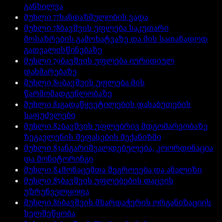
განხილვა
მუხლი
77
ხანდაზმულობის ვადა
მუხლი
78
ბავშვის უფლება საკუთარი
მოსაზრების გამოხატვაზე და მის სათანადოდ
გათვალისწინებაზე
მუხლი
79
ბავშვის უფლება იურიდიულ
დახმარებაზე
მუხლი
80
ბავშვის უფლება მის
წარმომადგენლობაზე
მუხლი
81
გადაწყვეტილების დასაბუთების
საფუძვლები
მუხლი
82
ბავშვის უფლებრივ მდგომარეობაზე
ზეგავლენის შეფასების მექანიზმი
მუხლი
83
ანგარიშვალდებულება, კოორდინაცია
და მონიტორინგი
მუხლი
84
მონაცემთა შეგროვება და ანალიზი
მუხლი
85
ბავშვის უფლებების დაცვის
უზრუნველყოფა
მუხლი
86
ბავშვის მხარდაჭერის ორგანიზაციის
ხელშეწყობა