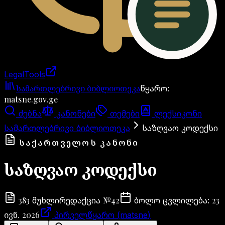
LegalTools
ანგარიში იტვირთება
სამართლებრივი ბიბლიოთეკა
წყარო
:
matsne.gov.ge
ძებნა
კანონები
თემები
ლექსიკონი
სამართლებრივი ბიბლიოთეკა
საზღვაო კოდექსი
ᲡᲐᲥᲐᲠᲗᲕᲔᲚᲝᲡ ᲙᲐᲜᲝᲜᲘ
საზღვაო კოდექსი
383
№
42
23
მუხლი
რედაქცია
ბოლო ცვლილება
:
ივნ. 2026
პირველწყარო (matsne)