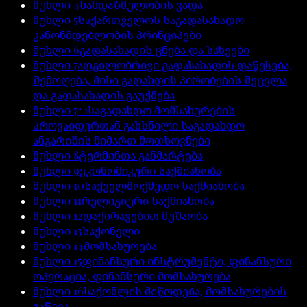
მუხლი
4
ხანდაზმულობის ვადა
მუხლი
5
საქართველოს საგადასახადო
კანონმდებლობის პრინციპები
მუხლი
6
გადასახადის ცნება და სახეები
მუხლი
7
ადგილობრივი გადასახადის დაწესება,
შემოღება, მისი გადახდის პირობების შეცვლა
და გადასახადის გაუქმება
მუხლი
7^1
საგადახდო მომსახურების
პროვაიდერთან გახსნილი საგადახდო
ანგარიშის მიმართ მოთხოვნები
მუხლი
8
ტერმინთა განმარტება
მუხლი
9
ეკონომიკური საქმიანობა
მუხლი
10
საქველმოქმედო საქმიანობა
მუხლი
11
რელიგიური საქმიანობა
მუხლი
12
დაქირავებით მუშაობა
მუხლი
13
საქონელი
მუხლი
14
მომსახურება
მუხლი
15
ფინანსური ინსტრუმენტი, ფინანსური
ოპერაცია, ფინანსური მომსახურება
მუხლი
16
საქონლის მიწოდება, მომსახურების
გაწევა