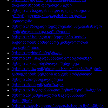
დავალიანების დაფარვის წესი
მუხლი
254
საგადასახადო დავალიანების
უზრუნველყოფა საგადასახადო დავის
პერიოდში
მუხლი
255
ზოგადი დებულებანი საგადასახადო
კონტროლთან დაკავშირებით
მუხლი
256
ზოგადი დებულებანი პირის
საქმიანობის მიმდინარე კონტროლთან
დაკავშირებით
მუხლი
257
ქრონომეტრაჟი
მუხლი
257^1
საგადასახადო მონიტორინგი
მუხლი
258
საკონტროლო შესყიდვა
მუხლი
259
საკონტროლო-სალარო აპარატების
გამოყენების წესების დაცვის კონტროლი
მუხლი
260
დათვალიერება
მუხლი
261
ინვენტარიზაცია
მუხლი
262
საგადასახადო შემოწმების სახეები
მუხლი
263
კამერალური საგადასახადო
შემოწმება
მუხლი
264
გასვლითი საგადასახადო შემოწმება