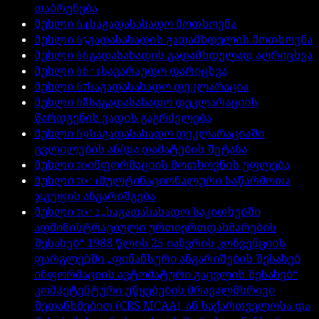
დაბრუნება
მუხლი
64
საგადასახადო მოთხოვნა
მუხლი
65
გადასახადის გადამხდელის მოთხოვნა
მუხლი
66
გადასახადის გადამხდელად აღრიცხვა
მუხლი
66^1
სავარაუდო დარიცხვა
მუხლი
67
საგადასახადო დეკლარაცია
მუხლი
68
საგადასახადო დეკლარაციის
წარდგენის ვადის გაგრძელება
მუხლი
69
საგადასახადო დეკლარაციაში
ცვლილების ან/და დამატების შეტანა
მუხლი
70
ინფორმაციის მოთხოვნის უფლება
მუხლი
70^1
მულტინაციონალური საწარმოთა
ჯგუფის ანგარიშგება
მუხლი
70^2
„საგადასახადო საკითხებში
ადმინისტრაციული ურთიერთდახმარების
შესახებ“ 1988 წლის 25 იანვრის კონვენციის
ფარგლებში „ფინანსური ანგარიშების შესახებ
ინფორმაციის ავტომატური გაცვლის შესახებ“
კომპეტენტური უწყებების მრავალმხრივი
შეთანხმებით (CRS MCAA) ან საქართველოსა და