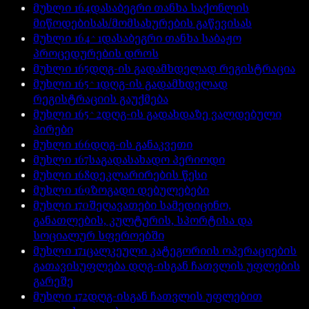
მუხლი
164
დასაბეგრი თანხა საქონლის
მიწოდებისას/მომსახურების გაწევისას
მუხლი
164^1
დასაბეგრი თანხა საბაჟო
პროცედურების დროს
მუხლი
165
დღგ-ის გადამხდელად რეგისტრაცია
მუხლი
165^1
დღგ-ის გადამხდელად
რეგისტრაციის გაუქმება
მუხლი
165^2
დღგ-ის გადახდაზე ვალდებული
პირები
მუხლი
166
დღგ-ის განაკვეთი
მუხლი
167
საგადასახადო პერიოდი
მუხლი
168
დეკლარირების წესი
მუხლი
169
ზოგადი დებულებები
მუხლი
170
შეღავათები სამედიცინო,
განათლების, კულტურის, სპორტისა და
სოციალურ სფეროებში
მუხლი
171
ცალკეული კატეგორიის ოპერაციების
გათავისუფლება დღგ-ისგან ჩათვლის უფლების
გარეშე
მუხლი
172
დღგ-ისგან ჩათვლის უფლებით