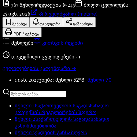
367
№
245
მუხლი
რედაქცია
ბოლო ცვლილება
:
25 ივნ. 2026
პირველწყარო (matsne)
შენახვა
თვალყური
გაზიარება
PDF / ბეჭდვა
მუხლები
კითხვის რეჟიმი
·
1
დაგეგმილი ცვლილებები
ცვლილებების კალენდარი
→
1 იან. 2027
ეხება:
მუხლი
52^8
,
მუხლი
70
მუხლი
1
საქართველოს საგადასახადო
კოდექსის რეგულირების სფერო
მუხლი
2
საქართველოს საგადასახადო
კანონმდებლობა
მუხლი
3
ვადების განსაზღვრა