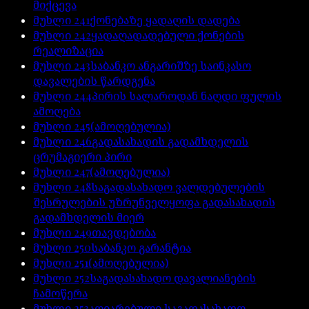
მიქცევა
მუხლი
241
ქონებაზე ყადაღის დადება
მუხლი
242
ყადაღადადებული ქონების
რეალიზაცია
მუხლი
243
საბანკო ანგარიშზე საინკასო
დავალების წარდგენა
მუხლი
244
პირის სალაროდან ნაღდი ფულის
ამოღება
მუხლი
245
(ამოღებულია)
მუხლი
246
გადასახადის გადამხდელის
ცრუმაგიერი პირი
მუხლი
247
(ამოღებულია)
მუხლი
248
საგადასახადო ვალდებულების
შესრულების უზრუნველყოფა გადასახადის
გადამხდელის მიერ
მუხლი
249
თავდებობა
მუხლი
250
საბანკო გარანტია
მუხლი
251
(ამოღებულია)
მუხლი
252
საგადასახადო დავალიანების
ჩამოწერა
მუხლი
253
აღიარებული საგადასახადო