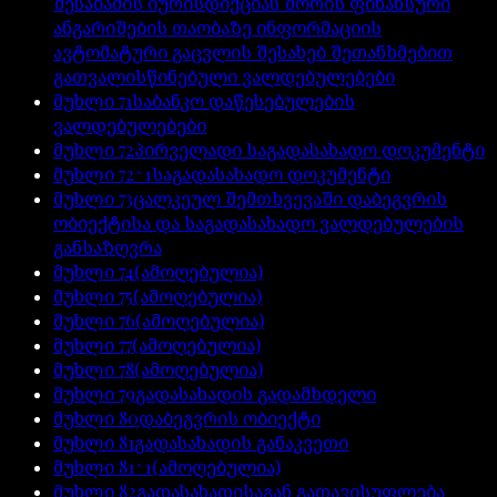
შესაბამის იურისდიქციას შორის ფინანსური
ანგარიშების თაობაზე ინფორმაციის
ავტომატური გაცვლის შესახებ შეთანხმებით
გათვალისწინებული ვალდებულებები
მუხლი
71
საბანკო დაწესებულების
ვალდებულებები
მუხლი
72
პირველადი საგადასახადო დოკუმენტი
მუხლი
72^1
საგადასახადო დოკუმენტი
მუხლი
73
ცალკეულ შემთხვევაში დაბეგვრის
ობიექტისა და საგადასახადო ვალდებულების
განსაზღვრა
მუხლი
74
(ამოღებულია)
მუხლი
75
(ამოღებულია)
მუხლი
76
(ამოღებულია)
მუხლი
77
(ამოღებულია)
მუხლი
78
(ამოღებულია)
მუხლი
79
გადასახადის გადამხდელი
მუხლი
80
დაბეგვრის ობიექტი
მუხლი
81
გადასახადის განაკვეთი
მუხლი
81^1
(ამოღებულია)
მუხლი
82
გადასახადისაგან გათავისუფლება