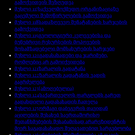
გამოქვითვის შეზღუდვა
მუხლი
117
საქველმოქმედო ორგანიზაციაზე
გაცემული შემოწირულების გამოქვითვა
მუხლი
118
სადაზღვევო შენატანების ხარჯების
გამოქვითვა
მუხლი
119
გეოლოგიური კვლევებისა და
ბუნებრივი რესურსების მოპოვების
მოსამზადებელი მომსახურების ხარჯები
მუხლი
120
გადასახადები და ჯარიმები,
რომლებიც არ გამოიქვითება
მუხლი
121
ზარალის გადატანა
მუხლი
122
ზარალის გადატანის ვადის
გაგრძელება
მუხლი
123
(ამოღებულია)
მუხლი
124
საქართველოს ფარგლებს გარეთ
გადახდილი გადასახადის ჩათვლა
მუხლი
125
ორმაგი დაბეგვრის თავიდან
აცილების შესახებ საერთაშორისო
შეთანხმებების შესაბამისად არარეზიდენტის
მიერ საგადასახადო შეღავათებით სარგებლობა
მუხლი
126
ცნებების მნიშვნელობა ამ თავის