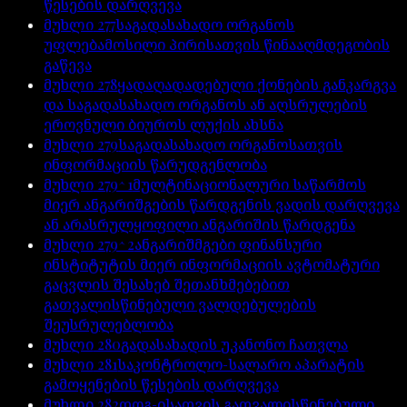
წესების დარღვევა
მუხლი
277
საგადასახადო ორგანოს
უფლებამოსილი პირისათვის წინააღმდეგობის
გაწევა
მუხლი
278
ყადაღადადებული ქონების განკარგვა
და საგადასახადო ორგანოს ან აღსრულების
ეროვნული ბიუროს ლუქის ახსნა
მუხლი
279
საგადასახადო ორგანოსათვის
ინფორმაციის წარუდგენლობა
მუხლი
279^1
მულტინაციონალური საწარმოს
მიერ ანგარიშგების წარდგენის ვადის დარღვევა
ან არასრულყოფილი ანგარიშის წარდგენა
მუხლი
279^2
ანგარიშმგები ფინანსური
ინსტიტუტის მიერ ინფორმაციის ავტომატური
გაცვლის შესახებ შეთანხმებებით
გათვალისწინებული ვალდებულების
შეუსრულებლობა
მუხლი
280
გადასახადის უკანონო ჩათვლა
მუხლი
281
საკონტროლო-სალარო აპარატის
გამოყენების წესების დარღვევა
მუხლი
282
დღგ-ისათვის გათვალისწინებული