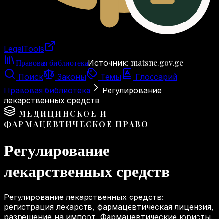
LegalTools
Загрузка аккаунта
Правовая библиотека
matsne.gov.ge
Источник
:
Поиск
Законы
Темы
Глоссарий
Правовая библиотека
Регулирование
лекарственных средств
МЕДИЦИНСКОЕ И
ФАРМАЦЕВТИЧЕСКОЕ ПРАВО
Регулирование
лекарственных средств
Регулирование лекарственных средств:
регистрация лекарств, фармацевтическая лицензия,
разрешение на импорт. Фармацевтические юристы.