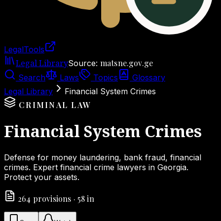
LegalTools
Loading account
Legal Library
matsne.gov.ge
Source
:
Search
Laws
Topics
Glossary
Legal Library
Financial System Crimes
CRIMINAL LAW
Financial System Crimes
Defense for money laundering, bank fraud, financial
crimes. Expert financial crime lawyers in Georgia.
Protect your assets.
264
provisions
·
58
in