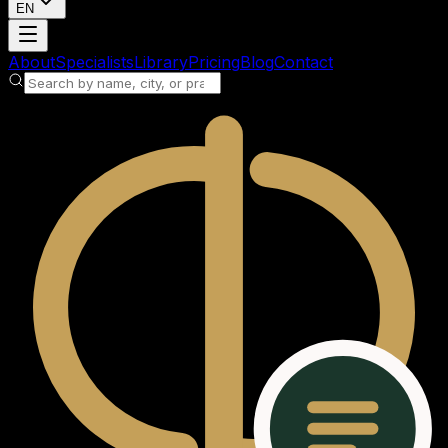
EN
Loading account
About
Specialists
Library
Pricing
Blog
Contact