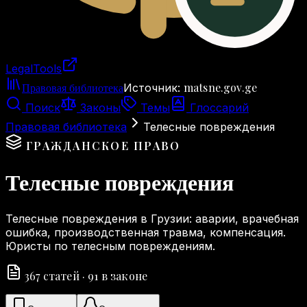
LegalTools
Загрузка аккаунта
Правовая библиотека
matsne.gov.ge
Источник
:
Поиск
Законы
Темы
Глоссарий
Правовая библиотека
Телесные повреждения
ГРАЖДАНСКОЕ ПРАВО
Телесные повреждения
Телесные повреждения в Грузии: аварии, врачебная
ошибка, производственная травма, компенсация.
Юристы по телесным повреждениям.
367
статей
·
91
в законе